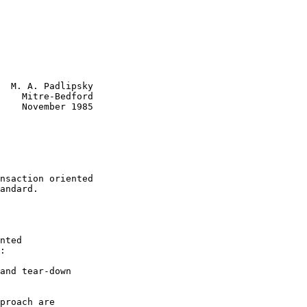
  M. A. Padlipsky

    Mitre-Bedford

1985

nted

:
